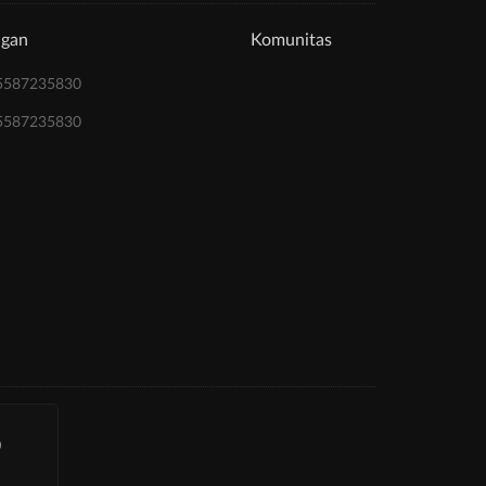
gan
Komunitas
5587235830
5587235830
O