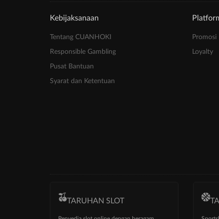
Kebijaksanaan
Platfor
Tentang CUANHOKI
Promosi
Responsible Gambling
Loyalty
Pusat Bantuan
Syarat dan Ketentuan
TARUHAN SLOT
T
Penyedia slot online dengan beragam
Sports