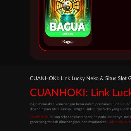
Bagua
CUANHOKI: Link Lucky Neko & Situs Slot
CUANHOKI: Link Luck
Ingin merasakan kemenangan besar dalam permainan Slot Online
dibandingkan situs lainnya. Dengan Link Lucky Neko yang sudah t
CUAN HOKI
bukan sekadar situs slot online pada umumnya, mela
gacor yang mudah dimenangkan, dan manfaatkan
Link Lucky Ne