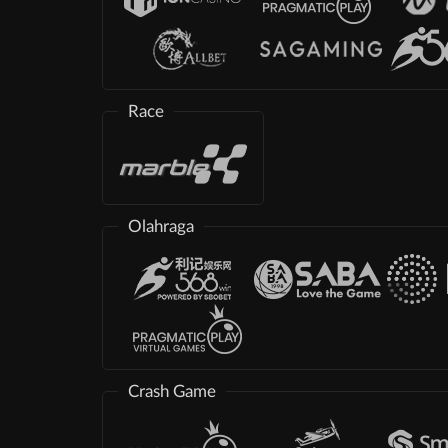
Race
Olahraga
Crash Game