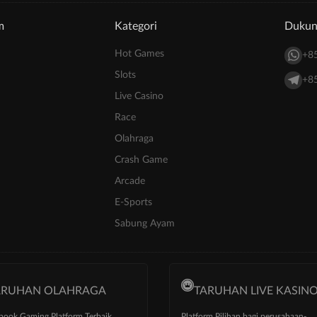
m
Kategori
Dukun
Hot Games
+8
Slots
+8
Live Casino
Race
Olahraga
Crash Game
Arcade
E-Sports
Sabung Ayam
ARUHAN OLAHRAGA
TARUHAN LIVE KASIN
book Gaming Platform Terbaik
Platform Pilihan bagi perusahaan-