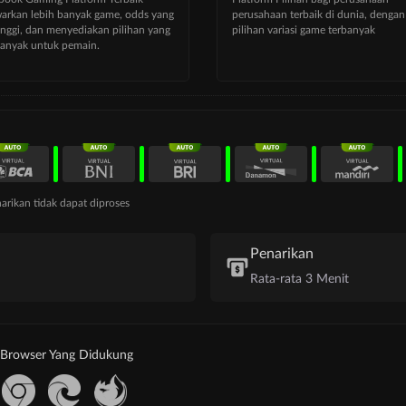
rkan lebih banyak game, odds yang
perusahaan terbaik di dunia, dengan
tinggi, dan menyediakan pilihan yang
pilihan variasi game terbanyak
banyak untuk pemain.
arikan tidak dapat diproses
Penarikan
Rata-rata 3 Menit
Browser Yang Didukung