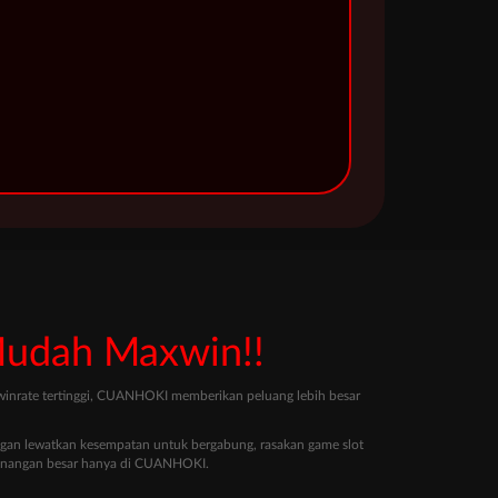
Mudah Maxwin!!
an winrate tertinggi, CUANHOKI memberikan peluang lebih besar
ngan lewatkan kesempatan untuk bergabung, rasakan game slot
menangan besar hanya di CUANHOKI.