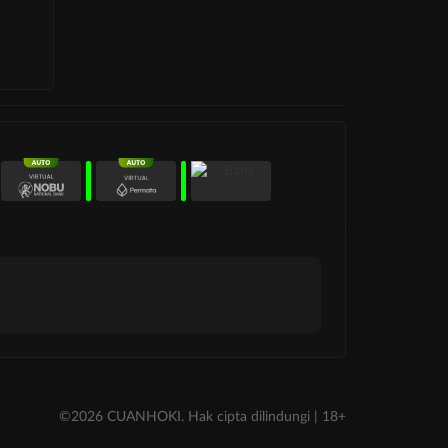
©2026 CUANHOKI. Hak cipta dilindungi | 18+