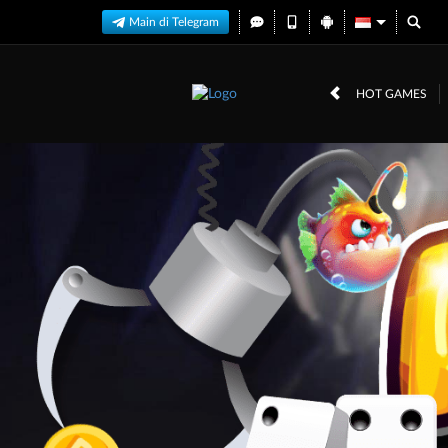
Main di Telegram
HOT GAMES