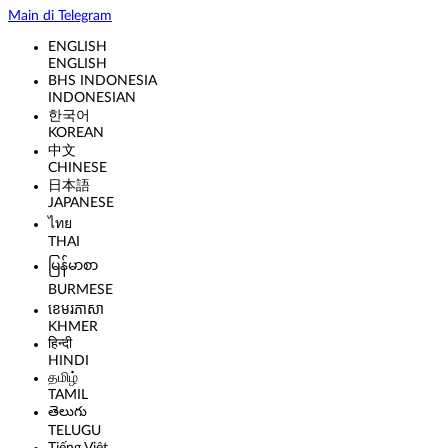
Main di Telegram
ENGLISH
ENGLISH
BHS INDONESIA
INDONESIAN
한국어
KOREAN
中文
CHINESE
日本語
JAPANESE
ไทย
THAI
မြန်မာစာ
BURMESE
ខេមរភាសា
KHMER
हिन्दी
HINDI
தமிழ்
TAMIL
తెలుగు
TELUGU