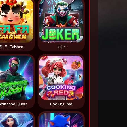
Fa Fa Caishen
Joker
obinhood Quest
Cooking Red