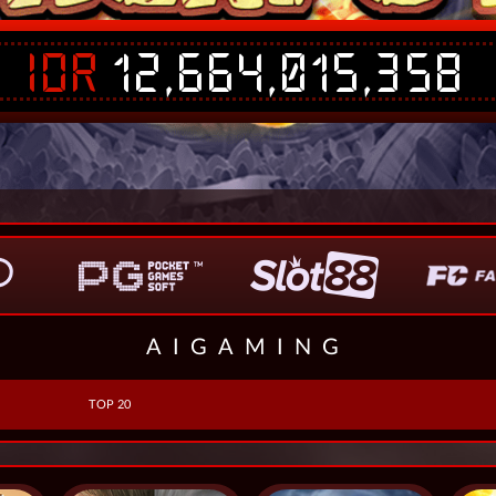
IDR
12,664,015,358
AIGAMING
TOP 20