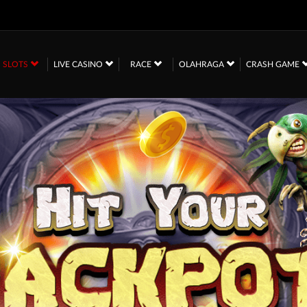
SLOTS
LIVE CASINO
RACE
OLAHRAGA
CRASH GAME