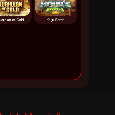
uardian of Gold
Kaiju Battle