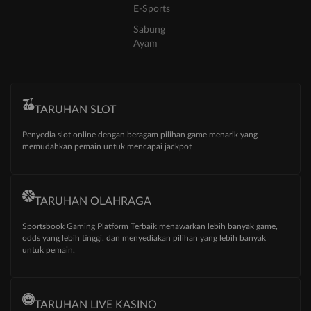
E-Sports
Sabung
Ayam
TARUHAN SLOT
Penyedia slot online dengan beragam pilihan game menarik yang
memudahkan pemain untuk mencapai jackpot
TARUHAN OLAHRAGA
Sportsbook Gaming Platform Terbaik menawarkan lebih banyak game,
odds yang lebih tinggi, dan menyediakan pilihan yang lebih banyak
untuk pemain.
TARUHAN LIVE KASINO