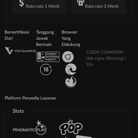
Rata-rata 1 Menit
Rata-rata 3 Menit
Bersertifikasi
Tanggung
Browser
Dari
Jawab
Yang
Bermain
Didukung
©2026 CUANHOKI.
Hak cipta dilindungi |
18+
Platform Penyedia Layanan
Slots