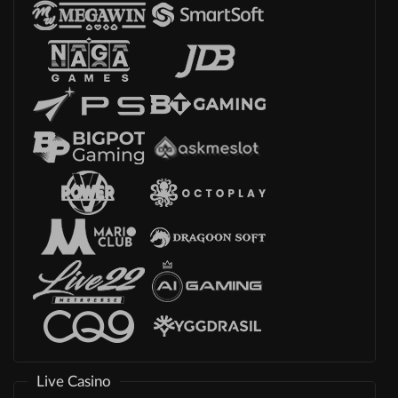
Live Casino