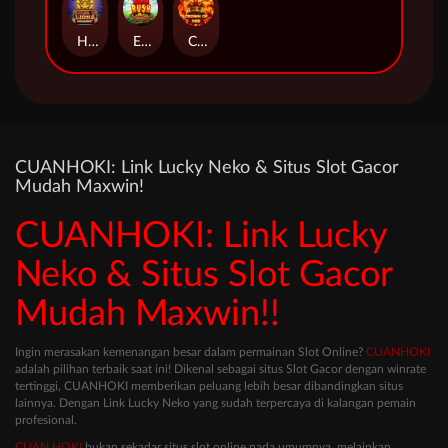
House of Lions Megaways Jackpot Play
Egg Rush Jackpot Play
Crown of Fire Jackpot Play
CUANHOKI: Link Lucky Neko & Situs Slot Gacor
Mudah Maxwin!
CUANHOKI: Link Lucky
Neko & Situs Slot Gacor
Mudah Maxwin!!
Ingin merasakan kemenangan besar dalam permainan Slot Online?
CUANHOKI
adalah pilihan terbaik saat ini! Dikenal sebagai situs Slot Gacor dengan winrate
tertinggi, CUANHOKI memberikan peluang lebih besar dibandingkan situs
lainnya. Dengan Link Lucky Neko yang sudah terpercaya di kalangan pemain
profesional.
CUAN HOKI
bukan sekadar situs slot online pada umumnya, melainkan