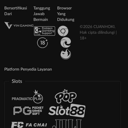
Bersertifikasi
Tanggung
Browser
Dari
Jawab
Yang
Bermain
Didukung
©2026 CUANHOKI.
Hak cipta dilindungi |
18+
Platform Penyedia Layanan
Slots