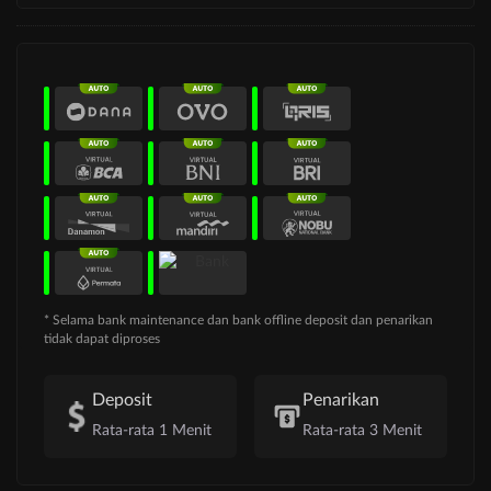
* Selama bank maintenance dan bank offline deposit dan penarikan
tidak dapat diproses
Deposit
Penarikan
Rata-rata 1 Menit
Rata-rata 3 Menit