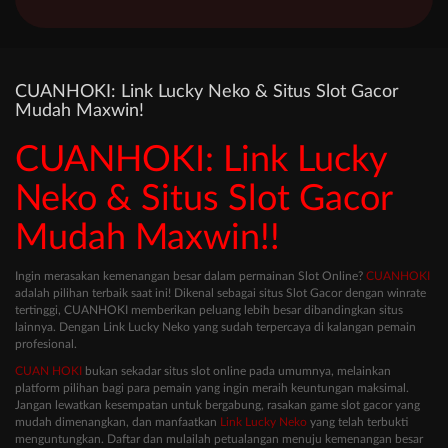
CUANHOKI: Link Lucky Neko & Situs Slot Gacor
Mudah Maxwin!
CUANHOKI: Link Lucky
Neko & Situs Slot Gacor
Mudah Maxwin!!
Ingin merasakan kemenangan besar dalam permainan Slot Online?
CUANHOKI
adalah pilihan terbaik saat ini! Dikenal sebagai situs Slot Gacor dengan winrate
tertinggi, CUANHOKI memberikan peluang lebih besar dibandingkan situs
lainnya. Dengan Link Lucky Neko yang sudah terpercaya di kalangan pemain
profesional.
CUAN HOKI
bukan sekadar situs slot online pada umumnya, melainkan
platform pilihan bagi para pemain yang ingin meraih keuntungan maksimal.
Jangan lewatkan kesempatan untuk bergabung, rasakan game slot gacor yang
mudah dimenangkan, dan manfaatkan
Link Lucky Neko
yang telah terbukti
menguntungkan. Daftar dan mulailah petualangan menuju kemenangan besar