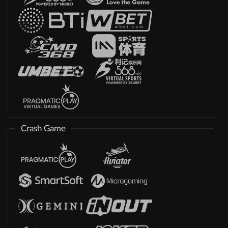
Crash Game